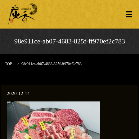
メ
98e911ce-ab07-4683-825f-ff970ef2c783
TOP
98e911ce-ab07-4683-825f-ff970ef2c783
2020-12-14