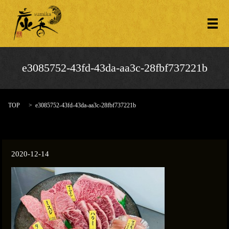
メ
e3085752-43fd-43da-aa3c-28fbf737221b
TOP
e3085752-43fd-43da-aa3c-28fbf737221b
2020-12-14